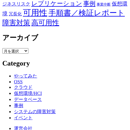
事例
レプリケーション
仮想環
ジネスリスク
事業中断
可用性
手順書／検証レポート
境
冗長化
障害対策
高可用性
アーカイブ
ア
ー
Category
カ
イ
ブ
やってみた
OSS
クラウド
仮想環境/HCI
データベース
事例
システムの障害対策
イベント
運営会社