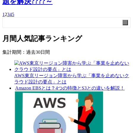
題を解決????～
1
2
3
4
5
検索
検
索
月間人気記事ランキング
集計期間：過去30日間
AWS東京リージョン障害から学ぶ「事業を止めないク
ラウド設計の要点」とは
Amazon EBSとは？4つの特徴とS3との違いを解説！