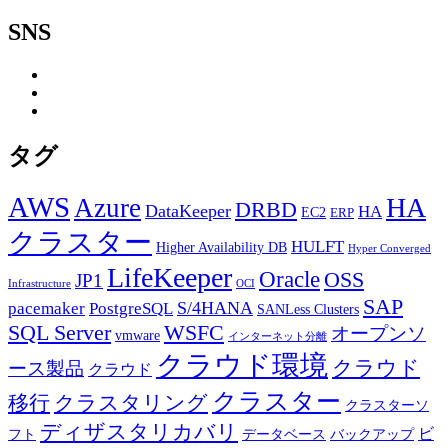
SNS
タグ
AWS
HA
Azure
DRBD
DataKeeper
HA
EC2
ERP
クラスター
HULFT
Higher Availability DB
Hyper Converged
LifeKeeper
Oracle
OSS
JP1
Infrastructure
OCI
SAP
PostgreSQL
S/4HANA
pacemaker
SANLess Clusters
SQL Server
WSFC
オープンソ
vmware
インターネット分離
クラウド環境
クラウド
ース製品
クラウド
クラスター
移行
クラスタリング
クラスターソ
ディザスタリカバリ
ビ
フト
データベース
バックアップ