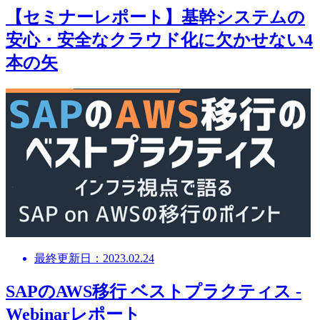
【セミナーレポート】基幹システムの
安心・安全なクラウド化に欠かせない4
本の矢
最終更新日：2023.02.24
SAPのAWS移行 ベストプラクティス -
Webinarレポート