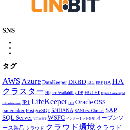
SNS
タグ
AWS
HA
Azure
DRBD
DataKeeper
HA
EC2
ERP
クラスター
HULFT
Higher Availability DB
Hyper Converged
LifeKeeper
Oracle
OSS
JP1
Infrastructure
OCI
SAP
PostgreSQL
S/4HANA
pacemaker
SANLess Clusters
SQL Server
WSFC
オープンソ
vmware
インターネット分離
クラウド環境
クラウド
ース製品
クラウド