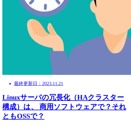
最終更新日：2023.11.21
Linuxサーバの冗長化（HAクラスター
構成）は、 商用ソフトウェアで？それ
ともOSSで？