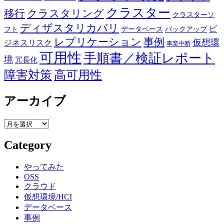
クラスター
移行
クラスタリング
クラスターソ
ディザスタリカバリ
ビ
フト
データベース
バックアップ
事例
レプリケーション
仮想環
ジネスリスク
事業中断
可用性
手順書／検証レポート
境
冗長化
障害対策
高可用性
アーカイブ
ア
ー
Category
カ
イ
ブ
やってみた
OSS
クラウド
仮想環境/HCI
データベース
事例