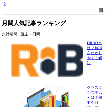
1
2
検索
検
索
月間人気記事ランキング
集計期間：過去30日間
DRBDと
は？特徴
をわかり
やすく解
説
クラスタ
システム
とは？概
要や目