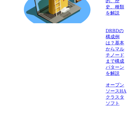
的、歴
史、種類
を解説
DRBDの
構成例
は？基本
からマル
チノード
まで構成
パターン
を解説
オープン
ソースHA
クラスタ
ソフト