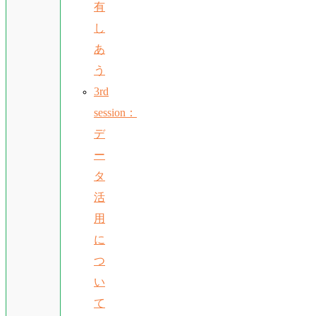
有
し
あ
う
3rd
session：
デ
ー
タ
活
用
に
つ
い
て