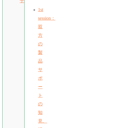
子
1st
session：
双
方
の
製
品
サ
ポ
ー
ト
の
知
見、