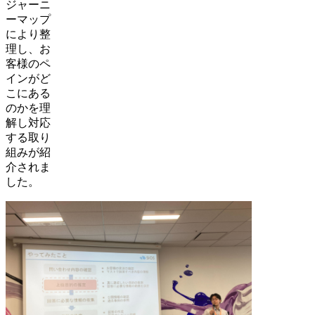
ジャーニ
ーマップ
により整
理し、お
客様のペ
インがど
こにある
のかを理
解し対応
する取り
組みが紹
介されま
した。