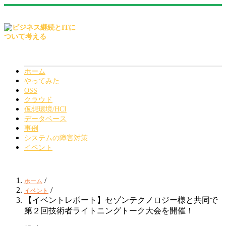
ホーム
やってみた
OSS
クラウド
仮想環境/HCI
データベース
事例
システムの障害対策
イベント
/
ホーム
/
イベント
【イベントレポート】セゾンテクノロジー様と共同で
第２回技術者ライトニングトーク大会を開催！