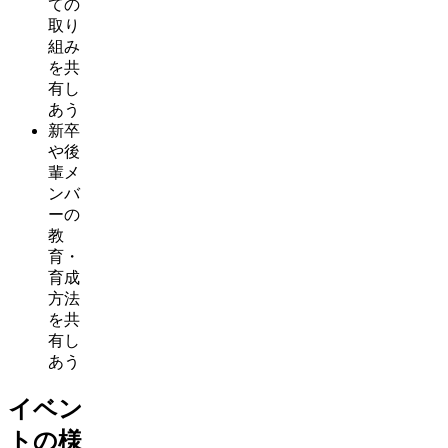
ての
取り
組み
を共
有し
あう
新卒
や後
輩メ
ンバ
ーの
教
育・
育成
方法
を共
有し
あう
イベン
トの様