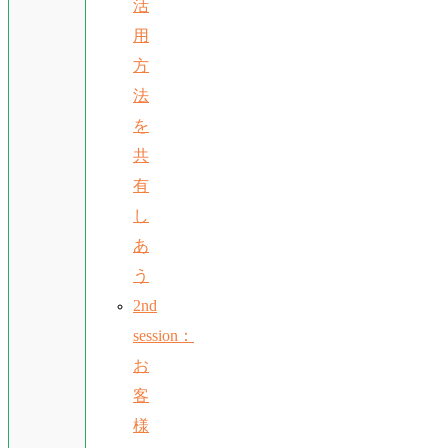
活
用
方
法
を
共
有
し
あ
う
2nd
session：
お
客
様