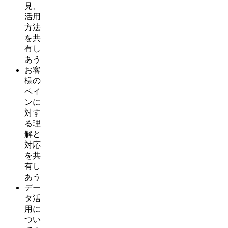
見、
活用
方法
を共
有し
あう
お客
様の
ペイ
ンに
対す
る理
解と
対応
を共
有し
あう
デー
タ活
用に
つい