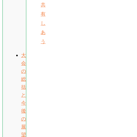
共
有
し
あ
う
大
会
の
総
括
と
今
後
の
展
望