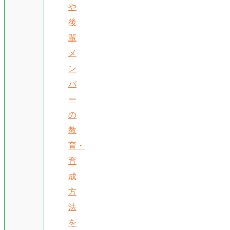
や
後
輩
メ
ン
バ
ー
の
教
育・
育
成
方
法
を