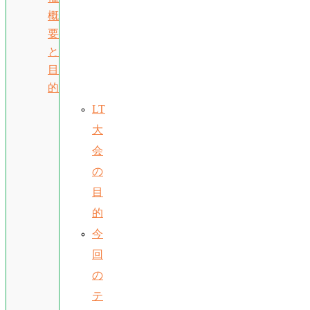
概
要
と
目
的
LT
大
会
の
目
的
今
回
の
テ