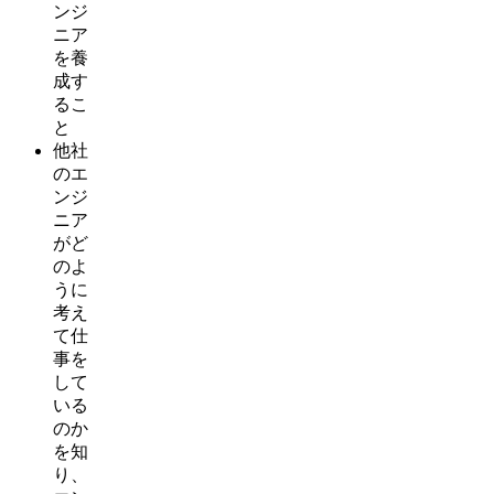
ンジ
ニア
を養
成す
るこ
と
他社
のエ
ンジ
ニア
がど
のよ
うに
考え
て仕
事を
して
いる
のか
を知
り、