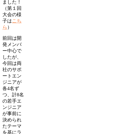
ました！
（第１回
大会の様
子は
こち
ら
）
前回は開
発メンバ
ー中心で
したが、
今回は両
社のサポ
ートエン
ジニアが
各4名ず
つ、計8名
の若手エ
ンジニア
が事前に
決められ
たテーマ
を基にラ