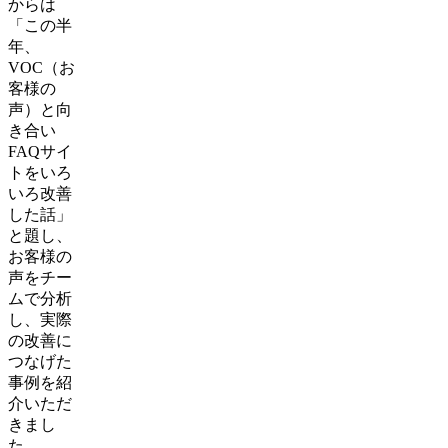
からは
「この半
年、
VOC（お
客様の
声）と向
き合い
FAQサイ
トをいろ
いろ改善
した話」
と題し、
お客様の
声をチー
ムで分析
し、実際
の改善に
つなげた
事例を紹
介いただ
きまし
た。