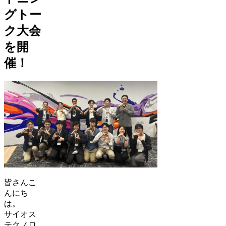
グトー
ク大会
を開
催！
皆さんこ
んにち
は。
サイオス
テクノロ