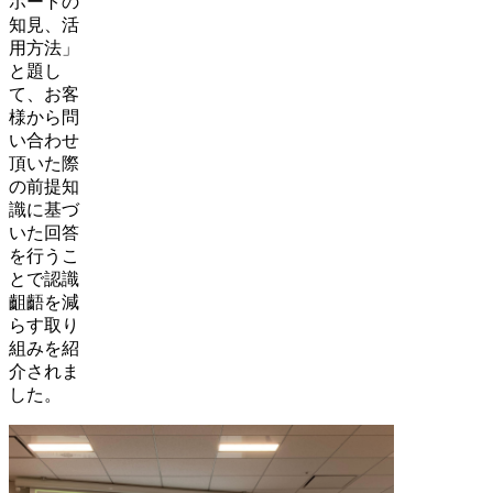
ポートの
知見、活
用方法」
と題し
て、お客
様から問
い合わせ
頂いた際
の前提知
識に基づ
いた回答
を行うこ
とで認識
齟齬を減
らす取り
組みを紹
介されま
した。