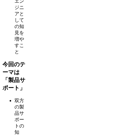
エン
ジニ
アと
して
の知
見を
増や
すこ
と
今回のテ
ーマは
「製品サ
ポート」
双方
の製
品サ
ポー
トの
知