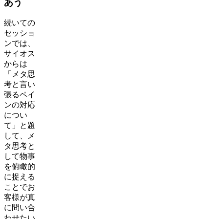
あう
続いての
セッショ
ンでは、
サイオス
からは
「メタ思
考と言い
張るペイ
ンの対応
につい
て」と題
して、メ
タ思考と
して物事
を俯瞰的
に捉える
ことでお
客様が真
に問い合
わせたい