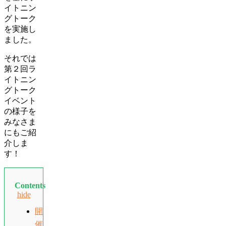
イトニン
グトーク
を実施し
ました。
それでは
第２回ラ
イトニン
グトーク
イベント
の様子を
みなさま
にもご紹
介しま
す！
Contents
hide
開
催