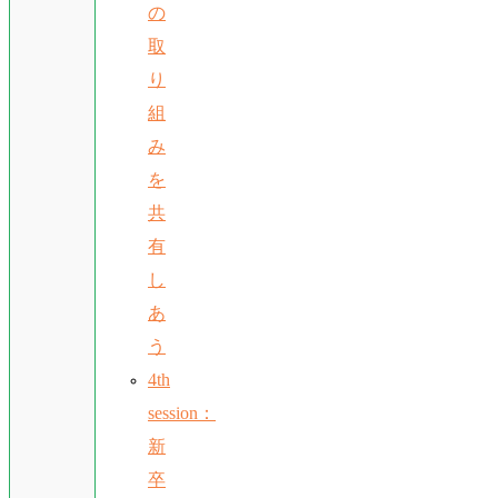
の
取
り
組
み
を
共
有
し
あ
う
4th
session：
新
卒