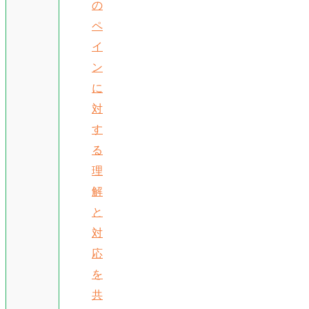
の
ペ
イ
ン
に
対
す
る
理
解
と
対
応
を
共