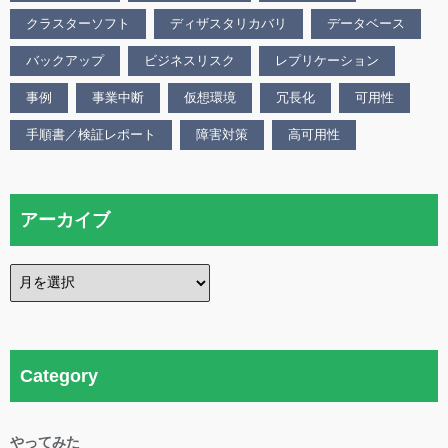
クラスターソフト
ディザスタリカバリ
データベース
バックアップ
ビジネスリスク
レプリケーション
事例
事業中断
仮想環境
冗長化
可用性
手順書／検証レポート
障害対策
高可用性
アーカイブ
Category
やってみた