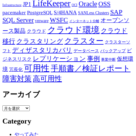
LifeKeeper
Oracle
OSS
JP1
Infrastructure
OCI
SAP
PostgreSQL
S/4HANA
pacemaker
SANLess Clusters
SQL Server
WSFC
オープンソ
vmware
インターネット分離
クラウド環境
クラウド
ース製品
クラウド
クラスター
移行
クラスタリング
クラスターソ
ディザスタリカバリ
ビ
フト
データベース
バックアップ
事例
レプリケーション
仮想環
ジネスリスク
事業中断
可用性
手順書／検証レポート
境
冗長化
障害対策
高可用性
アーカイブ
ア
ー
Category
カ
イ
ブ
やってみた