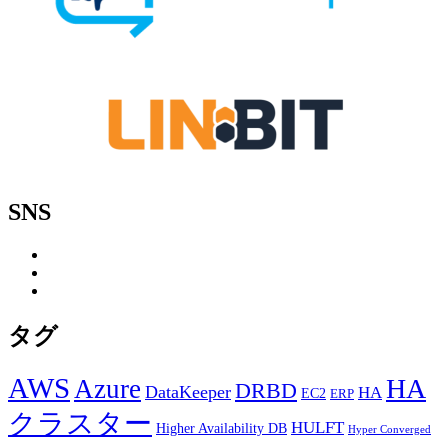
SNS
タグ
AWS
HA
Azure
DRBD
DataKeeper
HA
EC2
ERP
クラスター
HULFT
Higher Availability DB
Hyper Converged