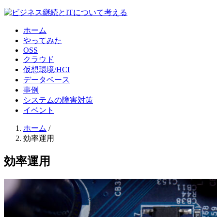
ホーム
やってみた
OSS
クラウド
仮想環境/HCI
データベース
事例
システムの障害対策
イベント
ホーム
/
効率運用
効率運用