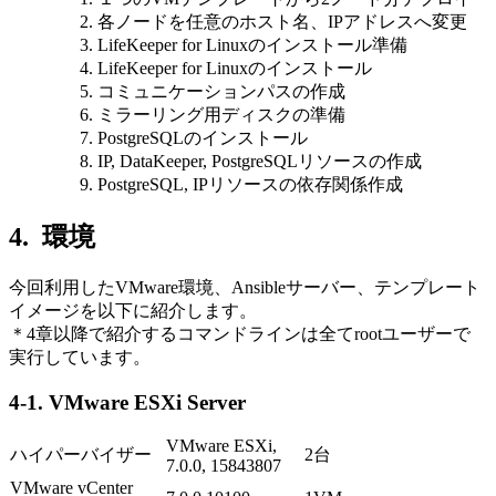
各ノードを任意のホスト名、
IP
アドレスへ変更
LifeKeeper for Linuxのインストール準備
LifeKeeper for Linuxのインストール
コミュニケーションパスの作成
ミラーリング用ディスクの準備
PostgreSQLのインストール
IP, DataKeeper, PostgreSQLリソースの作成
PostgreSQL, IPリソースの依存関係作成
4. 環境
今回利用した
VMware
環境、
Ansible
サーバー、テンプレート
イメージを以下に紹介します。
＊
4
章以降で紹介するコマンドラインは全て
root
ユーザーで
実行しています。
4-1. VMware ESXi Server
VMware ESXi,
ハイパーバイザー
2台
7.0.0, 15843807
VMware vCenter