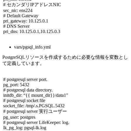
# セカンダリ
IP
アドレス
NIC
sec_nic: ens224
# Default Gateway
pri_gateway: 10.125.0.1
# DNS Server
pri_dns: 10.125.0.1,10.125.0.3
vars/pgsql_info.yml
PostgreSQLリソースを作成するために必要な情報を変数とし
て定義しています。
# postgresql server port.
pg_port: 5432
# postgresql data directory.
initdb_dir: “{{ mount_dir}}/data1”
# postgresql socket file
socket_file: /tmp/.s.PGSQL.5432
# postgresql server 実行ユーザー
pg_user: postgres
# postgresql server LifeKeeper: log.
lk_pg_log: pgsql-lk.log