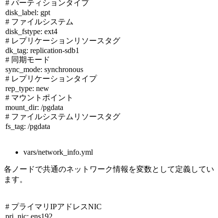
# パーティションタイプ
disk_label: gpt
# ファイルシステム
disk_fstype: ext4
# レプリケーションリソースタグ
dk_tag: replication-sdb1
# 同期モード
sync_mode: synchronous
# レプリケーションタイプ
rep_type: new
# マウントポイント
mount_dir: /pgdata
# ファイルシステムリソースタグ
fs_tag: /pgdata
vars/network_info.yml
各ノードで共通のネットワーク情報を変数として定義してい
ます。
# プライマリ
IP
アドレス
NIC
pri_nic: ens192