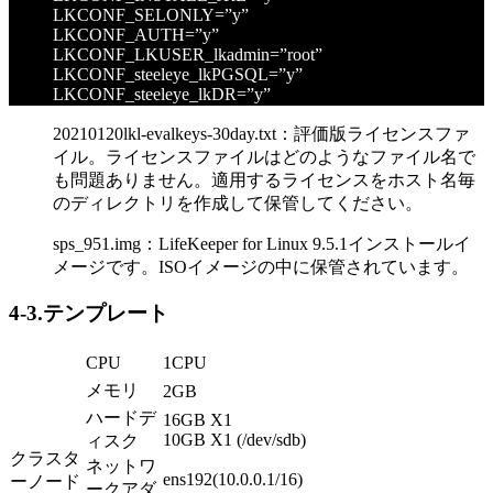
LKCONF_SELONLY=”y”
LKCONF_AUTH=”y”
LKCONF_LKUSER_lkadmin=”root”
LKCONF_steeleye_lkPGSQL=”y”
LKCONF_steeleye_lkDR=”y”
20210120lkl-evalkeys-30day.txt：評価版ライセンスファ
イル。ライセンスファイルはどのようなファイル名で
も問題ありません。適用するライセンスをホスト名毎
のディレクトリを作成して保管してください。
sps_951.img：LifeKeeper for Linux 9.5.1インストールイ
メージです。ISOイメージの中に保管されています。
4-3.
テンプレート
CPU
1CPU
メモリ
2GB
ハードデ
16GB X1
10GB X1 (/dev/sdb)
ィスク
クラスタ
ネットワ
ens192(10.0.0.1/16)
ーノード
ークアダ