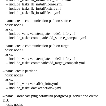
– include_tasks: lk_install/license.yml
– include_tasks: lk_install/lkstart.yml
– include_tasks: lk_install/clean.yml
– name: create communication path on source
hosts: node1
tasks:
– include_vars: vars/template_node1_info.yml
– include_tasks: commpath/add_source_compath.yml
– name: create communication path on target
hosts: node2
tasks:
– include_vars: vars/template_node2_info.yml
– include_tasks: commpath/add_target_compath.yml
– name: create partition
hosts: nodes
tasks:
– include_vars: vars/disk_info.yml
– include_tasks: datakeeper/disk.yml
– name: Broadcast ping off/Install postgreSQL server and create
DB.
hosts: nodes