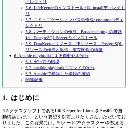
ィレクトリ
5-6. LifeKeeperのインストール / lk_installディレクト
リ
5-7. コミュニケーションパスの作成/ commpathディ
レクトリ
5-8. パーティションの作成、Broadcast ping の無効
化、PostgreSQL Serverのインストール
5-9. DataKeeperリソース、IPリソース、PostgreSQL
リソースの作成と拡張、依存関係の構築
6. Ansible playbookによる自動化を実行
6-1. 実行前の環境
6-2. ansible-playbookコマンドの実行
6-3. Ansibleで構築した環境の確認
関連記事
1. はじめに
HAクラスタソフトである
LifeKeeper for Linux
を
Ansible
で自
動構築したい、という要望を以前よりたくさんいただいてお
りました。この背景には、
50
ノード
(25
クラスター
)
を数える