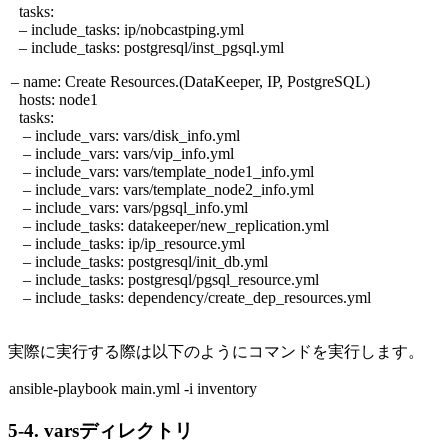
tasks:
– include_tasks: ip/nobcastping.yml
– include_tasks: postgresql/inst_pgsql.yml
– name: Create Resources.(DataKeeper, IP, PostgreSQL)
hosts: node1
tasks:
– include_vars: vars/disk_info.yml
– include_vars: vars/vip_info.yml
– include_vars: vars/template_node1_info.yml
– include_vars: vars/template_node2_info.yml
– include_vars: vars/pgsql_info.yml
– include_tasks: datakeeper/new_replication.yml
– include_tasks: ip/ip_resource.yml
– include_tasks: postgresql/init_db.yml
– include_tasks: postgresql/pgsql_resource.yml
– include_tasks: dependency/create_dep_resources.yml
実際に実行する際は以下のようにコマンドを実行します。
ansible-playbook main.yml -i inventory
5-4. vars
ディレクトリ