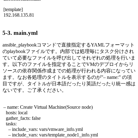
[template]
192.168.135.81
5-3. main.yml
ansible_playbookコマンドで直接指定する
YAML
フォーマット
の
playbook
ファイルです。内部では処理毎にタスク分けされ
ていて必要なファイルを呼び出してそれぞれの処理を行いま
す。以下のファイルを指定することで
VM
のデプロイからリ
ソースの依存関係作成までの処理が行われる内容になってい
ます。なお各処理のタイトルを表示するのが”
– name:
” の項
目ですが、タイトルが日本語だったり英語だったり統一感は
ないです。ご了承ください。
– name: Create Virtual Machine(Source node)
hosts: local
gather_facts: false
tasks:
– include_vars: vars/vmware_info.yml
– include_vars: vars/template_node1_info.yml