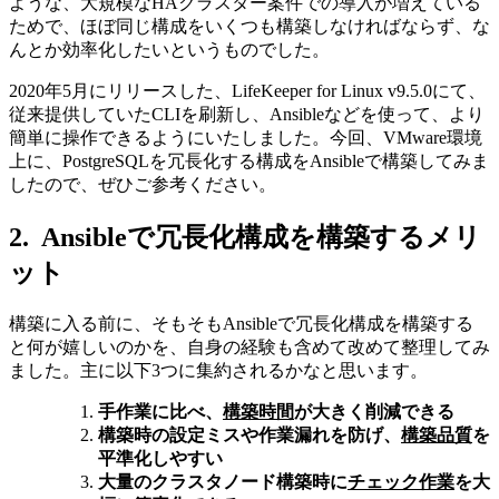
ような、大規模な
HA
クラスター案件での導入が増えている
ためで、ほぼ同じ構成をいくつも構築しなければならず、な
んとか効率化したいというものでした。
2020年
5
月にリリースした、
LifeKeeper for Linux v9.5.0
にて、
従来提供していた
CLI
を刷新し、
Ansible
などを使って、より
簡単に操作できるようにいたしました。今回、
VMware
環境
上に、
PostgreSQL
を冗長化する構成を
Ansible
で構築してみま
したので、ぜひご参考ください。
2. Ansibleで冗長化構成を構築するメリ
ット
構築に入る前に、そもそも
Ansible
で冗長化構成を構築する
と何が嬉しいのかを、自身の経験も含めて改めて整理してみ
ました。主に以下
3
つに集約されるかなと思います。
手作業に比べ、
構築時間
が大きく削減できる
構築時の設定ミスや作業漏れを防げ、
構築品質
を
平準化しやすい
大量のクラスタノード構築時に
チェック作業
を大