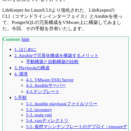
LifeKeeper for Linux9.5.0より強化された、
LifeKeeper
の
CLI
（コマンドラインインターフェイス）と
Ansible
を使っ
て、
PostgreSQL
の冗長構成を
VMware
上に構築してみまし
た。今回、その手順を共有いたします。
Contents
hide
1. はじめに
2. Ansibleで冗長化構成を構築するメリット
手動構築と自動構築の比較
3. Playbookの構成
4. 環境
4-1. VMware ESXi Server
4-2. Ansibleサーバー
4-3.テンプレート
5.手順
5-1. Ansible playbookファイルツリー
5-2. inventory
5-3. main.yml
5-4. varsディレクトリ
5-5. 仮想マシンテンプレートのデプロイ / vmwareデ