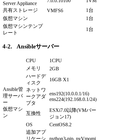
7.0.0.10100
1VM
Server Appliance
共有ストレージ
1台
VMFS6
仮想マシン
1台
仮想マシンテンプ
1台
レート
4-2. Ansibleサーバー
CPU
1CPU
メモリ
2GB
ハードデ
16GB X1
ィスク
Ansible管
ネットワ
ens192(10.0.0.1/16)
理サーバ
ークアダ
ens224(192.168.0.1/24)
ー
プタ
仮想マシ
ESXi7.0以降
(VM
バー
互換性
ン
ジョン
17)
OS
CentOS8.2
追加アプ
リケーシ
python3-pip, pyVmomi