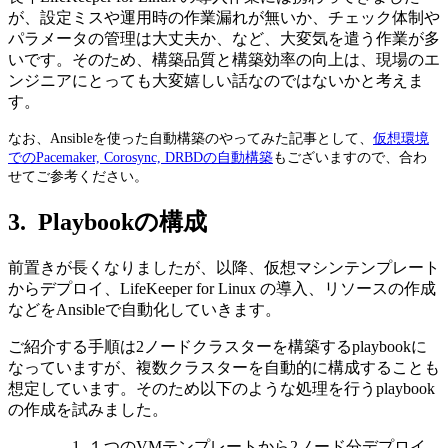
が、設定ミスや運用時の作業漏れが無いか、チェック体制や
パラメータの管理は大丈夫か、など、大変気を遣う作業が多
いです。そのため、構築品質と構築効率の向上は、現場のエ
ンジニアにとっても大変嬉しい話なのではないかと考えま
す。
なお、Ansibleを使った自動構築のやってみた記事として、
仮想環境
でのPacemaker, Corosync, DRBDの自動構築
もございますので、合わ
せてご参考ください。
3. Playbookの構成
前置きが長くなりましたが、以降、仮想マシンテンプレート
からデプロイ、
LifeKeeper for Linux
の導入、リソースの作成
などを
Ansible
で自動化していきます。
ご紹介する手順は
2
ノードクラスターを構築する
playbook
に
なっていますが、複数クラスターを自動的に構成することも
想定しています。そのため以下のような処理を行う
playbook
の作成を試みました。
１つの
VM
テンプレートから
2
ノード分デプロイ