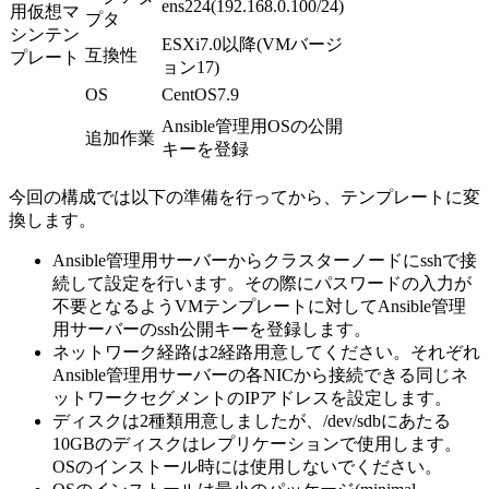
ens224(192.168.0.100/24)
用仮想マ
プタ
シンテン
ESXi7.0以降
(VM
バージ
互換性
プレート
ョン
17)
OS
CentOS7.9
Ansible管理用OSの公開
追加作業
キーを登録
今回の構成では以下の準備を行ってから、テンプレートに変
換します。
Ansible管理用サーバーからクラスターノードにsshで接
続して設定を行います。その際にパスワードの入力が
不要となるようVMテンプレートに対してAnsible管理
用サーバーのssh公開キーを登録します。
ネットワーク経路は2経路用意してください。それぞれ
Ansible管理用サーバーの各NICから接続できる同じネ
ットワークセグメントのIPアドレスを設定します。
ディスクは2種類用意しましたが、/dev/sdbにあたる
10GBのディスクはレプリケーションで使用します。
OSのインストール時には使用しないでください。