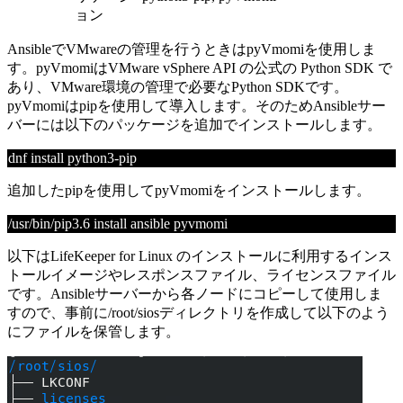
ョン
AnsibleでVMwareの管理を行うときはpyVmomiを使用しま
す。pyVmomi
はVMware vSphere API の公式の
Python SDK
で
あり、
VMware
環境の管理で必要な
Python SDK
です。
pyVmomiは
pip
を使用して導入します。そのため
Ansible
サー
バーには以下のパッケージを追加でインストールします。
dnf install python3-pip
追加したpipを使用してpyVmomiをインストールします。
/usr/bin/pip3.6 install ansible pyvmomi
以下はLifeKeeper for Linux のインストールに利用するインス
トールイメージやレスポンスファイル、ライセンスファイル
です。Ansibleサーバーから各ノードにコピーして使用しま
すので、事前に/root/siosディレクトリを作成して以下のよう
にファイルを保管します。