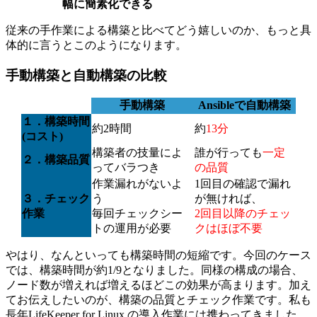
幅に簡素化できる
従来の手作業による構築と比べてどう嬉しいのか、もっと具
体的に言うとこのようになります。
手動構築と自動構築の比較
手動構築
Ansibleで
自動構築
１．構築時間
約
2
時間
約
13分
(
コスト
)
構築者の技量によ
誰が行っても
一定
２．構築品質
ってバラつき
の品質
作業漏れがないよ
1回目の確認で漏れ
３．チェック
う
が無ければ、
作業
毎回チェックシー
2回目以降のチェッ
トの運用が必要
クはほぼ不要
やはり、なんといっても構築時間の短縮です。今回のケース
では、構築時間が約
1/9
となりました。同様の構成の場合、
ノード数が増えれば増えるほどこの効果が高まります。加え
てお伝えしたいのが、構築の品質とチェック作業です。私も
長年
LifeKeeper for Linux
の導入作業には携わってきました