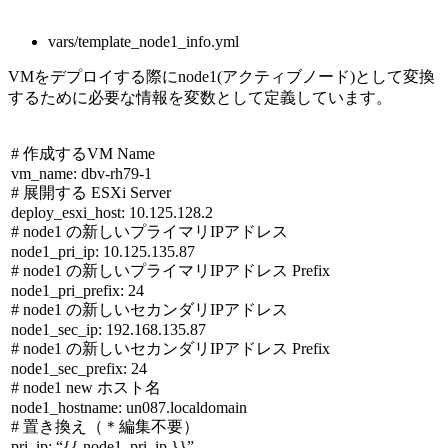
vars/template_node1_info.yml
VMをデプロイする際に
node1(
アクティブノード
)
として変換
するために必要な情報を変数として定義しています。
# 作成する
VM Name
vm_name: dbv-rh79-1
# 展開する
ESXi Server
deploy_esxi_host: 10.125.128.2
# node1 の新しいプライマリ
IP
アドレス
node1_pri_ip: 10.125.135.87
# node1 の新しいプライマリ
IP
アドレス
Prefix
node1_pri_prefix: 24
# node1 の新しいセカンダリ
IP
アドレス
node1_sec_ip: 192.168.135.87
# node1 の新しいセカンダリ
IP
アドレス
Prefix
node1_sec_prefix: 24
# node1 new ホスト名
node1_hostname: un087.localdomain
# 置き換え（＊編集不要）
pri_ip: “{{ node1_pri_ip }}”