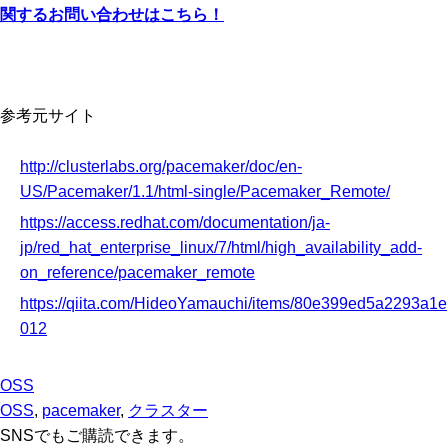
関するお問い合わせはこちら！
参考元サイト
http://clusterlabs.org/pacemaker/doc/en-
US/Pacemaker/1.1/html-single/Pacemaker_Remote/
https://access.redhat.com/documentation/ja-
jp/red_hat_enterprise_linux/7/html/high_availability_add-
on_reference/pacemaker_remote
https://qiita.com/HideoYamauchi/items/80e399ed5a2293a1e
012
OSS
OSS
,
pacemaker
,
クラスター
SNSでもご購読できます。