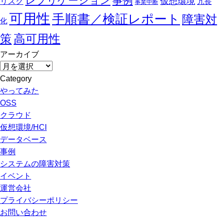
レプリケーション
事例
仮想環境
リスク
冗長
事業中断
可用性
手順書／検証レポート
障害対
化
策
高可用性
アーカイブ
ア
ー
Category
カ
やってみた
イ
OSS
ブ
クラウド
仮想環境/HCI
データベース
事例
システムの障害対策
イベント
運営会社
プライバシーポリシー
お問い合わせ