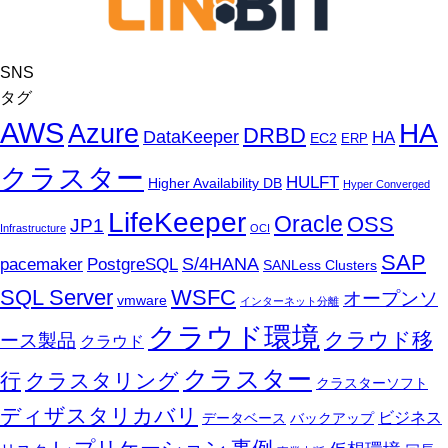
SNS
タグ
AWS
HA
Azure
DRBD
DataKeeper
HA
EC2
ERP
クラスター
HULFT
Higher Availability DB
Hyper Converged
LifeKeeper
Oracle
OSS
JP1
Infrastructure
OCI
SAP
PostgreSQL
S/4HANA
pacemaker
SANLess Clusters
SQL Server
WSFC
オープンソ
vmware
インターネット分離
クラウド環境
クラウド移
ース製品
クラウド
クラスター
行
クラスタリング
クラスターソフト
ディザスタリカバリ
ビジネス
データベース
バックアップ